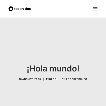
Search
Cart
¡Hola mundo!
16 AUGUST, 2023
|
IN
BLOG
|
BY
TODORESINA.CO